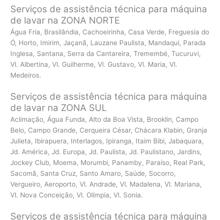
Serviços de assistência técnica para máquina
de lavar na ZONA NORTE
Água Fria, Brasilândia, Cachoeirinha, Casa Verde, Freguesia do
Ó, Horto, Imirim, Jaçanã, Lauzane Paulista, Mandaqui, Parada
Inglesa, Santana, Serra da Cantareira, Tremembé, Tucuruvi,
Vl. Albertina, Vl. Guilherme, Vl. Gustavo, Vl. Maria, Vl.
Medeiros.
Serviços de assistência técnica para máquina
de lavar na ZONA SUL
Aclimação, Água Funda, Alto da Boa Vista, Brooklin, Campo
Belo, Campo Grande, Cerqueira César, Chácara Klabin, Granja
Julieta, Ibirapuera, Interlagos, Ipiranga, Itaim Bibi, Jabaquara,
Jd. América, Jd. Europa, Jd. Paulista, Jd. Paulistano, Jardins,
Jockey Club, Moema, Morumbi, Panamby, Paraíso, Real Park,
Sacomã, Santa Cruz, Santo Amaro, Saúde, Socorro,
Vergueiro, Aeroporto, Vl. Andrade, Vl. Madalena, Vl. Mariana,
Vl. Nova Conceição, Vl. Olímpia, Vl. Sonia.
Serviços de assistência técnica para máquina