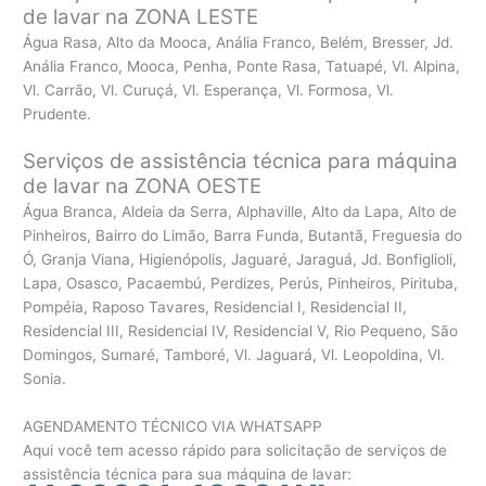
de lavar na ZONA LESTE
Água Rasa, Alto da Mooca, Anália Franco, Belém, Bresser, Jd.
Anália Franco, Mooca, Penha, Ponte Rasa, Tatuapé, Vl. Alpina,
Vl. Carrão, Vl. Curuçá, Vl. Esperança, Vl. Formosa, Vl.
Prudente.
Serviços de assistência técnica para máquina
de lavar na ZONA OESTE
Água Branca, Aldeia da Serra, Alphaville, Alto da Lapa, Alto de
Pinheiros, Bairro do Limão, Barra Funda, Butantã, Freguesia do
Ó, Granja Viana, Higienópolis, Jaguaré, Jaraguá, Jd. Bonfiglioli,
Lapa, Osasco, Pacaembú, Perdizes, Perús, Pinheiros, Pirituba,
Pompéia, Raposo Tavares, Residencial I, Residencial II,
Residencial III, Residencial IV, Residencial V, Rio Pequeno, São
Domingos, Sumaré, Tamboré, Vl. Jaguará, Vl. Leopoldina, Vl.
Sonia.
AGENDAMENTO TÉCNICO VIA WHATSAPP
Aqui você tem acesso rápido para solicitação de serviços de
assistência técnica para sua máquina de lavar: