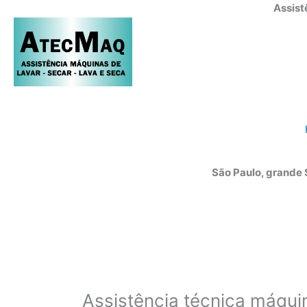
Ir
Assist
para
o
conteúdo
São Paulo, grande
Assistência técnica máqui