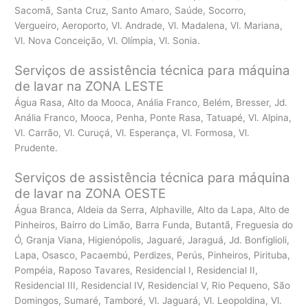
Sacomã, Santa Cruz, Santo Amaro, Saúde, Socorro,
Vergueiro, Aeroporto, Vl. Andrade, Vl. Madalena, Vl. Mariana,
Vl. Nova Conceição, Vl. Olímpia, Vl. Sonia.
Serviços de assistência técnica para máquina
de lavar na ZONA LESTE
Água Rasa, Alto da Mooca, Anália Franco, Belém, Bresser, Jd.
Anália Franco, Mooca, Penha, Ponte Rasa, Tatuapé, Vl. Alpina,
Vl. Carrão, Vl. Curuçá, Vl. Esperança, Vl. Formosa, Vl.
Prudente.
Serviços de assistência técnica para máquina
de lavar na ZONA OESTE
Água Branca, Aldeia da Serra, Alphaville, Alto da Lapa, Alto de
Pinheiros, Bairro do Limão, Barra Funda, Butantã, Freguesia do
Ó, Granja Viana, Higienópolis, Jaguaré, Jaraguá, Jd. Bonfiglioli,
Lapa, Osasco, Pacaembú, Perdizes, Perús, Pinheiros, Pirituba,
Pompéia, Raposo Tavares, Residencial I, Residencial II,
Residencial III, Residencial IV, Residencial V, Rio Pequeno, São
Domingos, Sumaré, Tamboré, Vl. Jaguará, Vl. Leopoldina, Vl.