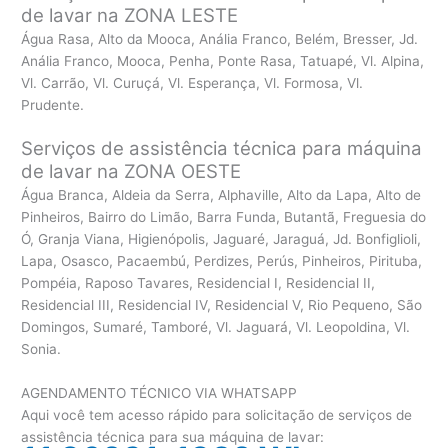
de lavar na ZONA LESTE
Água Rasa, Alto da Mooca, Anália Franco, Belém, Bresser, Jd.
Anália Franco, Mooca, Penha, Ponte Rasa, Tatuapé, Vl. Alpina,
Vl. Carrão, Vl. Curuçá, Vl. Esperança, Vl. Formosa, Vl.
Prudente.
Serviços de assistência técnica para máquina
de lavar na ZONA OESTE
Água Branca, Aldeia da Serra, Alphaville, Alto da Lapa, Alto de
Pinheiros, Bairro do Limão, Barra Funda, Butantã, Freguesia do
Ó, Granja Viana, Higienópolis, Jaguaré, Jaraguá, Jd. Bonfiglioli,
Lapa, Osasco, Pacaembú, Perdizes, Perús, Pinheiros, Pirituba,
Pompéia, Raposo Tavares, Residencial I, Residencial II,
Residencial III, Residencial IV, Residencial V, Rio Pequeno, São
Domingos, Sumaré, Tamboré, Vl. Jaguará, Vl. Leopoldina, Vl.
Sonia.
AGENDAMENTO TÉCNICO VIA WHATSAPP
Aqui você tem acesso rápido para solicitação de serviços de
assistência técnica para sua máquina de lavar: