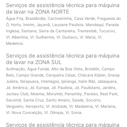
Serviços de assistência técnica para máquina
de lavar na ZONA NORTE
Água Fria, Brasilândia, Cachoeirinha, Casa Verde, Freguesia do
Ó, Horto, Imirim, Jaçanã, Lauzane Paulista, Mandaqui, Parada
Inglesa, Santana, Serra da Cantareira, Tremembé, Tucuruvi,
Vl. Albertina, Vl. Guilherme, Vl. Gustavo, Vl. Maria, Vl.
Medeiros.
Serviços de assistência técnica para máquina
de lavar na ZONA SUL
Aclimação, Água Funda, Alto da Boa Vista, Brooklin, Campo
Belo, Campo Grande, Cerqueira César, Chácara Klabin, Granja
Julieta, Ibirapuera, Interlagos, Ipiranga, Itaim Bibi, Jabaquara,
Jd. América, Jd. Europa, Jd. Paulista, Jd. Paulistano, Jardins,
Jockey Club, Moema, Morumbi, Panamby, Paraíso, Real Park,
Sacomã, Santa Cruz, Santo Amaro, Saúde, Socorro,
Vergueiro, Aeroporto, Vl. Andrade, Vl. Madalena, Vl. Mariana,
Vl. Nova Conceição, Vl. Olímpia, Vl. Sonia.
Serviços de assistência técnica para máquina