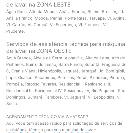
de lavar na ZONA LESTE
Água Rasa, Alto da Mooca, Anália Franco, Belém, Bresser, Jd.
Anália Franco, Mooca, Penha, Ponte Rasa, Tatuapé, Vl. Alpina,
Vl. Carrão, Vl. Curuçá, Vl. Esperança, Vl. Formosa, Vl.
Prudente.
Serviços de assistência técnica para máquina
de lavar na ZONA OESTE
Água Branca, Aldeia da Serra, Alphaville, Alto da Lapa, Alto de
Pinheiros, Bairro do Limão, Barra Funda, Butantã, Freguesia do
Ó, Granja Viana, Higienópolis, Jaguaré, Jaraguá, Jd. Bonfiglioli,
Lapa, Osasco, Pacaembú, Perdizes, Perús, Pinheiros, Pirituba,
Pompéia, Raposo Tavares, Residencial I, Residencial II,
Residencial III, Residencial IV, Residencial V, Rio Pequeno, São
Domingos, Sumaré, Tamboré, Vl. Jaguará, Vl. Leopoldina, Vl.
Sonia.
AGENDAMENTO TÉCNICO VIA WHATSAPP
Aqui você tem acesso rápido para solicitação de serviços de
assistência técnica para sua máquina de lavar: