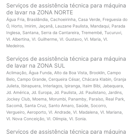
Serviços de assistência técnica para máquina
de lavar na ZONA NORTE
Água Fria, Brasilândia, Cachoeirinha, Casa Verde, Freguesia do
Ó, Horto, Imirim, Jaçanã, Lauzane Paulista, Mandaqui, Parada
Inglesa, Santana, Serra da Cantareira, Tremembé, Tucuruvi,
Vl. Albertina, Vl. Guilherme, Vl. Gustavo, Vl. Maria, Vl.
Medeiros.
Serviços de assistência técnica para máquina
de lavar na ZONA SUL
Aclimação, Água Funda, Alto da Boa Vista, Brooklin, Campo
Belo, Campo Grande, Cerqueira César, Chácara Klabin, Granja
Julieta, Ibirapuera, Interlagos, Ipiranga, Itaim Bibi, Jabaquara,
Jd. América, Jd. Europa, Jd. Paulista, Jd. Paulistano, Jardins,
Jockey Club, Moema, Morumbi, Panamby, Paraíso, Real Park,
Sacomã, Santa Cruz, Santo Amaro, Saúde, Socorro,
Vergueiro, Aeroporto, Vl. Andrade, Vl. Madalena, Vl. Mariana,
Vl. Nova Conceição, Vl. Olímpia, Vl. Sonia.
Serviços de assistência técnica para máquina