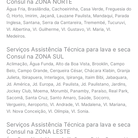
Consul na ZONA NORTE
Água Fria, Brasilândia, Cachoeirinha, Casa Verde, Freguesia do
Ó, Horto, Imirim, Jaçanã, Lauzane Paulista, Mandaqui, Parada
Inglesa, Santana, Serra da Cantareira, Tremembé, Tucuruvi,
Vl. Albertina, Vl. Guilherme, Vl. Gustavo, Vl. Maria, Vl.
Medeiros.
Serviços Assistência Técnica para lava e seca
Consul na ZONA SUL
Aclimação, Água Funda, Alto da Boa Vista, Brooklin, Campo
Belo, Campo Grande, Cerqueira César, Chácara Klabin, Granja
Julieta, Ibirapuera, Interlagos, Ipiranga, Itaim Bibi, Jabaquara,
Jd. América, Jd. Europa, Jd. Paulista, Jd. Paulistano, Jardins,
Jockey Club, Moema, Morumbi, Panamby, Paraíso, Real Park,
Sacomã, Santa Cruz, Santo Amaro, Saúde, Socorro,
Vergueiro, Aeroporto, Vl. Andrade, Vl. Madalena, Vl. Mariana,
Vl. Nova Conceição, Vl. Olímpia, Vl. Sonia.
Serviços Assistência Técnica para lava e seca
Consul na ZONA LESTE