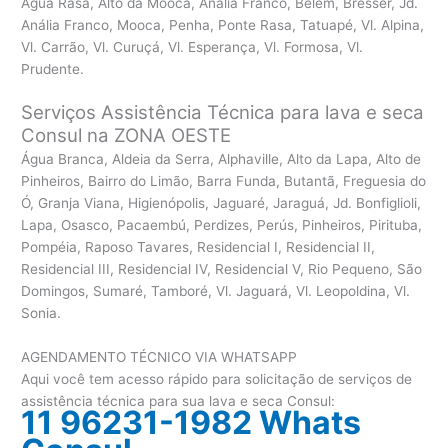
Água Rasa, Alto da Mooca, Anália Franco, Belém, Bresser, Jd.
Anália Franco, Mooca, Penha, Ponte Rasa, Tatuapé, Vl. Alpina,
Vl. Carrão, Vl. Curuçá, Vl. Esperança, Vl. Formosa, Vl.
Prudente.
Serviços Assistência Técnica para lava e seca
Consul na ZONA OESTE
Água Branca, Aldeia da Serra, Alphaville, Alto da Lapa, Alto de
Pinheiros, Bairro do Limão, Barra Funda, Butantã, Freguesia do
Ó, Granja Viana, Higienópolis, Jaguaré, Jaraguá, Jd. Bonfiglioli,
Lapa, Osasco, Pacaembú, Perdizes, Perús, Pinheiros, Pirituba,
Pompéia, Raposo Tavares, Residencial I, Residencial II,
Residencial III, Residencial IV, Residencial V, Rio Pequeno, São
Domingos, Sumaré, Tamboré, Vl. Jaguará, Vl. Leopoldina, Vl.
Sonia.
AGENDAMENTO TÉCNICO VIA WHATSAPP
Aqui você tem acesso rápido para solicitação de serviços de
assistência técnica para sua lava e seca Consul:
11 96231-1982 Whats